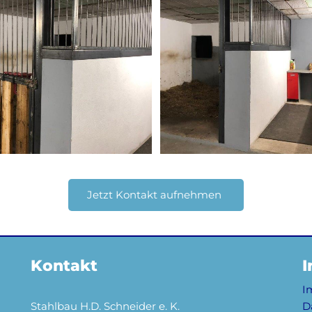
Jetzt Kontakt aufnehmen
Kontakt
I
I
Stahlbau H.D. Schneider e. K.
D